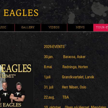
 EAGLES
USIC
GALLERY
VIDEOS
NEWS
TOUR-E
2026-EVENTS
30.jan. Baracoa, Asker
8.mai Redninga, Horten
1.juli Grandkvartalet, Larvik
31. juli Herr Nilsen, Oslo
22.aug. TBA
10. oktober Olsen på Hjørnet, Mjøndalen